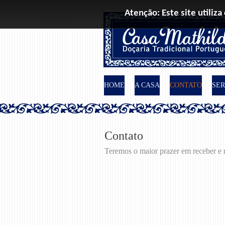
Atenção: Este site utiliza
HOME
A CASA
CONTATO
SER
Contato
Teremos o maior prazer em receber e r