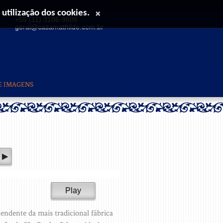
 utilização dos cookies.
×
+55 (11) 3106-9605
geral@casamathilde.com.br
E IMAGENS
cendente da mais tradicional fábrica