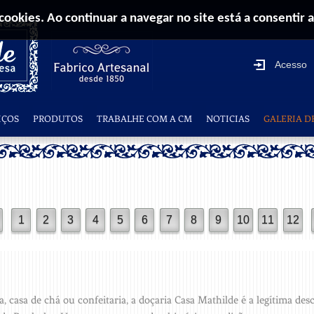
 cookies. Ao continuar a navegar no site está a consentir a
Acesso
IÇOS
PRODUTOS
TRABALHE COM A CM
NOTICIAS
GALERIA D
 casa de chá ou confeitaria, a doçaria Casa Mathilde é a legítima des