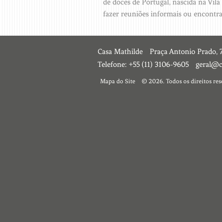
de doces de Portugal, nascida na Vila
fazer reuniões informais ou encontra
Casa Mathilde
Praça Antonio Prado, 
Telefone:
+55 (11) 3106-9605
geral@c
Mapa do Site
© 2026. Todos os direitos re