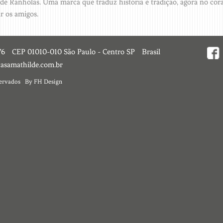
 de Ranholas. Uma marca que traduz história e tradição, agora no cora
r os amigos.
76
CEP 01010-010 São Paulo - Centro SP
Brasil
asamathilde.com.br
servados
By FH Design