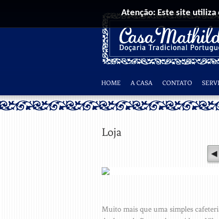
Atenção: Este site utiliza
HOME
A CASA
CONTATO
SERV
Loja
Muito mais que uma simples cafeteria,