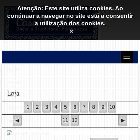
Atenção: Este site utiliza cookies. Ao
continuar a navegar no site está a consentir
a utilização dos cookies.
×
HOME
A CASA
Loja
CONTATO
SERVIÇOS
PRODUTOS
TRABALHE COM A CM